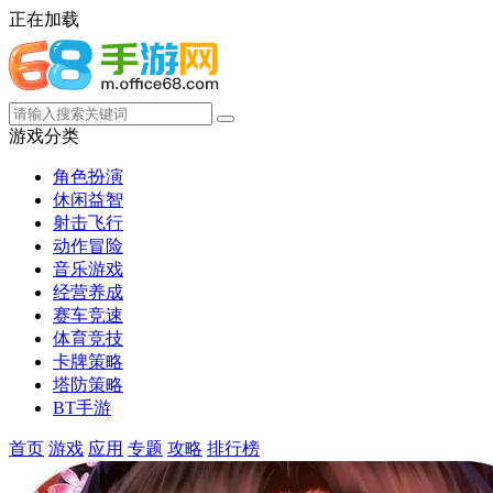
正在加载
游戏分类
角色扮演
休闲益智
射击飞行
动作冒险
音乐游戏
经营养成
赛车竞速
体育竞技
卡牌策略
塔防策略
BT手游
首页
游戏
应用
专题
攻略
排行榜