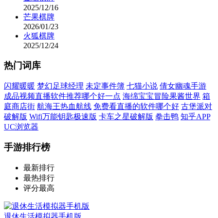
2025/12/16
芒果棋牌
2026/01/23
火狐棋牌
2025/12/24
热门词库
闪耀暖暖
梦幻足球经理
未定事件簿
七猫小说
倩女幽魂手游
成品视频直播软件推荐哪个好一点
海绵宝宝冒险果酱世界
箱
庭商店街
航海王热血航线
免费看直播的软件哪个好
古堡派对
破解版
Wifi万能钥匙极速版
卡车之星破解版
拳击鸭
知乎APP
UC浏览器
手游排行榜
最新排行
最热排行
评分最高
退休生活模拟器手机版