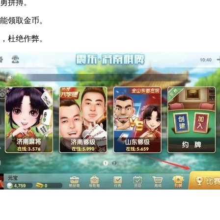
勇拼搏。
能领取金币。
，杜绝作弊。