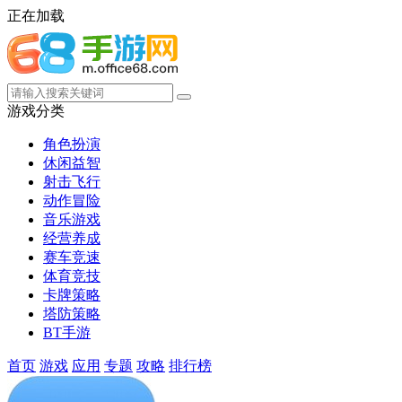
正在加载
游戏分类
角色扮演
休闲益智
射击飞行
动作冒险
音乐游戏
经营养成
赛车竞速
体育竞技
卡牌策略
塔防策略
BT手游
首页
游戏
应用
专题
攻略
排行榜