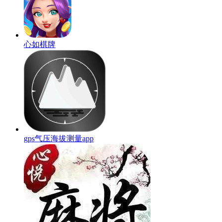
心如棋牌
gps气压海拔测量app