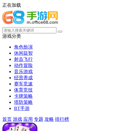
正在加载
游戏分类
角色扮演
休闲益智
射击飞行
动作冒险
音乐游戏
经营养成
赛车竞速
体育竞技
卡牌策略
塔防策略
BT手游
首页
游戏
应用
专题
攻略
排行榜