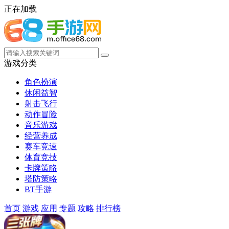
正在加载
游戏分类
角色扮演
休闲益智
射击飞行
动作冒险
音乐游戏
经营养成
赛车竞速
体育竞技
卡牌策略
塔防策略
BT手游
首页
游戏
应用
专题
攻略
排行榜