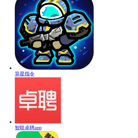
异星指令
智联卓聘app