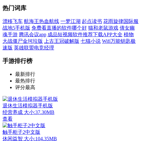
热门词库
漂移飞车
航海王热血航线
一梦江湖
起点读书
花雨旋律国际服
战地5手机版
免费看直播的软件哪个好
猫和老鼠游戏
倩女幽
魂手游
腾讯会议app
成品短视频软件推荐下载APP大全
植物
大战僵尸金坷垃版
上古王冠破解版
七猫小说
Wifi万能钥匙极
速版
英雄联盟电竞经理
手游排行榜
最新排行
最热排行
评分最高
退休生活模拟器手机版
经营养成
大小:37.30MB
查看
触手柜子2中文版
休闲益智
大小:104.35MB