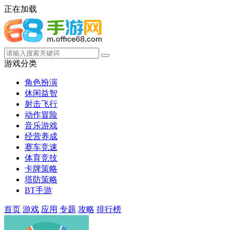
正在加载
游戏分类
角色扮演
休闲益智
射击飞行
动作冒险
音乐游戏
经营养成
赛车竞速
体育竞技
卡牌策略
塔防策略
BT手游
首页
游戏
应用
专题
攻略
排行榜