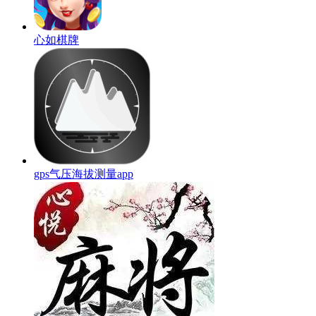
心如棋牌
gps气压海拔测量app