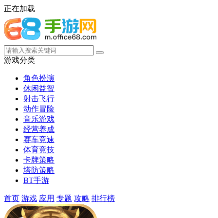
正在加载
游戏分类
角色扮演
休闲益智
射击飞行
动作冒险
音乐游戏
经营养成
赛车竞速
体育竞技
卡牌策略
塔防策略
BT手游
首页
游戏
应用
专题
攻略
排行榜