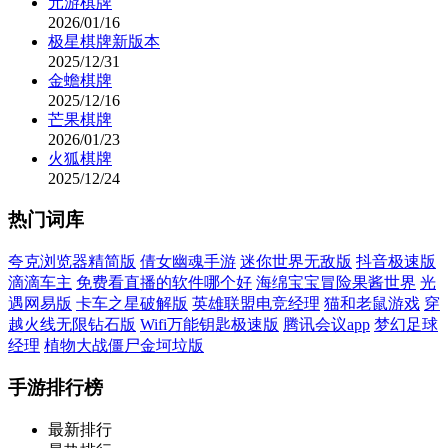
元游棋牌
2026/01/16
极星棋牌新版本
2025/12/31
金蟾棋牌
2025/12/16
芒果棋牌
2026/01/23
火狐棋牌
2025/12/24
热门词库
夸克浏览器精简版
倩女幽魂手游
迷你世界无敌版
抖音极速版
滴滴车主
免费看直播的软件哪个好
海绵宝宝冒险果酱世界
光
遇网易版
卡车之星破解版
英雄联盟电竞经理
猫和老鼠游戏
穿
越火线无限钻石版
Wifi万能钥匙极速版
腾讯会议app
梦幻足球
经理
植物大战僵尸金坷垃版
手游排行榜
最新排行