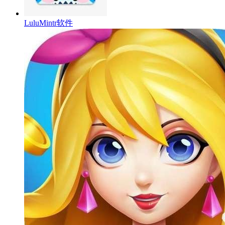
LuluMintr软件