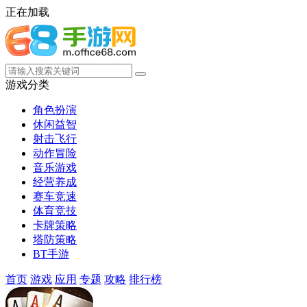
正在加载
游戏分类
角色扮演
休闲益智
射击飞行
动作冒险
音乐游戏
经营养成
赛车竞速
体育竞技
卡牌策略
塔防策略
BT手游
首页
游戏
应用
专题
攻略
排行榜