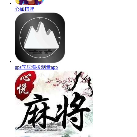
心如棋牌
gps气压海拔测量app