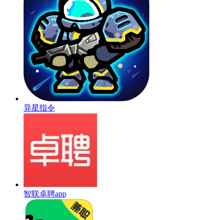
异星指令
智联卓聘app