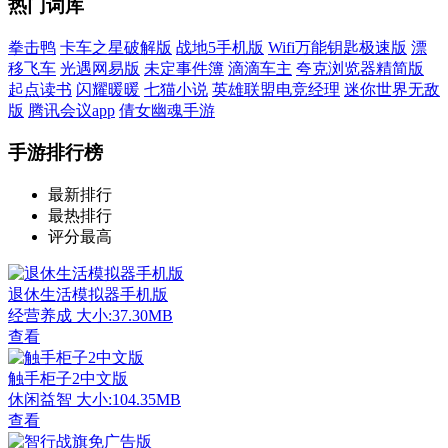
热门词库
拳击鸭
卡车之星破解版
战地5手机版
Wifi万能钥匙极速版
漂
移飞车
光遇网易版
未定事件簿
滴滴车主
夸克浏览器精简版
起点读书
闪耀暖暖
七猫小说
英雄联盟电竞经理
迷你世界无敌
版
腾讯会议app
倩女幽魂手游
手游排行榜
最新排行
最热排行
评分最高
退休生活模拟器手机版
经营养成
大小:37.30MB
查看
触手柜子2中文版
休闲益智
大小:104.35MB
查看