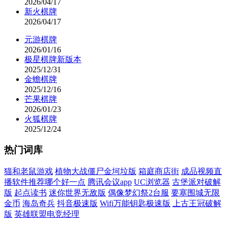
2026/04/17
新火棋牌
2026/04/17
元游棋牌
2026/01/16
极星棋牌新版本
2025/12/31
金蟾棋牌
2025/12/16
芒果棋牌
2026/01/23
火狐棋牌
2025/12/24
热门词库
猫和老鼠游戏
植物大战僵尸金坷垃版
箱庭商店街
成品视频直
播软件推荐哪个好一点
腾讯会议app
UC浏览器
古堡派对破解
版
起点读书
迷你世界无敌版
偶像梦幻祭2台服
要塞围城无限
金币
海岛奇兵
抖音极速版
Wifi万能钥匙极速版
上古王冠破解
版
英雄联盟电竞经理