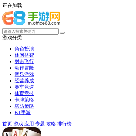
正在加载
游戏分类
角色扮演
休闲益智
射击飞行
动作冒险
音乐游戏
经营养成
赛车竞速
体育竞技
卡牌策略
塔防策略
BT手游
首页
游戏
应用
专题
攻略
排行榜