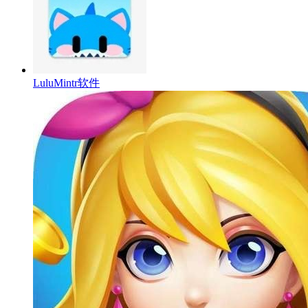
LuluMintr软件