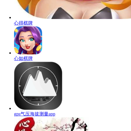
心得棋牌
心如棋牌
gps气压海拔测量app