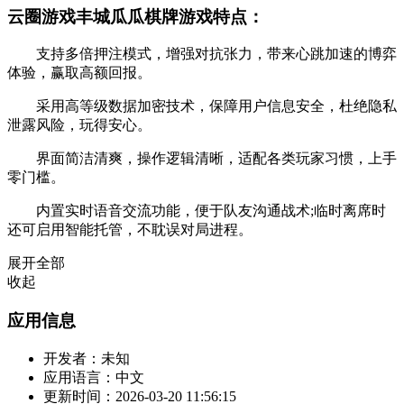
云圈游戏丰城瓜瓜棋牌游戏特点：
支持多倍押注模式，增强对抗张力，带来心跳加速的博弈
体验，赢取高额回报。
采用高等级数据加密技术，保障用户信息安全，杜绝隐私
泄露风险，玩得安心。
界面简洁清爽，操作逻辑清晰，适配各类玩家习惯，上手
零门槛。
内置实时语音交流功能，便于队友沟通战术;临时离席时
还可启用智能托管，不耽误对局进程。
展开全部
收起
应用信息
开发者：
未知
应用语言：
中文
更新时间：
2026-03-20 11:56:15