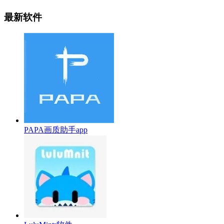
最新软件
PAPA画质助手app