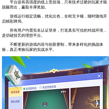
平台设有高强度的线上竞技场，只有技术过硬的玩家才能
脱颖而出，赢取丰厚奖励。
游戏运行稳定流畅，优化出色，全程无卡顿，随时随地开
启精彩牌局。
所有用户均需实名认证登录，打造真实可信的对战环境，
是切磋技艺的理想平台。
不断更新的游戏内容与创新赛制，带来多样化的挑战体
验，真正考验玩家的实战水平。