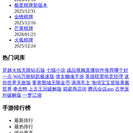
极星棋牌新版本
2025/12/31
金蟾棋牌
2025/12/16
芒果棋牌
2026/01/23
火狐棋牌
2025/12/24
热门词库
穿越火线无限钻石版
七猫小说
成品视频直播软件推荐哪个好
一点
Wifi万能钥匙极速版
倩女幽魂手游
英雄联盟电竞经理
迷
你世界无敌版
要塞围城无限金币
滴滴车主
海绵宝宝冒险果酱
世界
拳击鸭
上古王冠破解版
箱庭商店街
腾讯会议app
古堡派
对破解版
一梦江湖
手游排行榜
最新排行
最热排行
评分最高