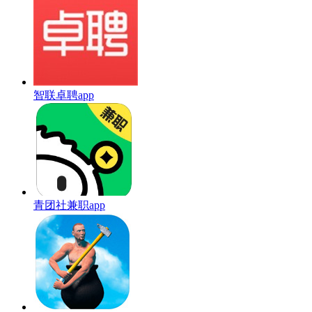
智联卓聘app
青团社兼职app