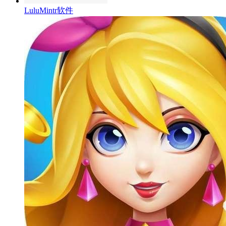
LuluMintr软件