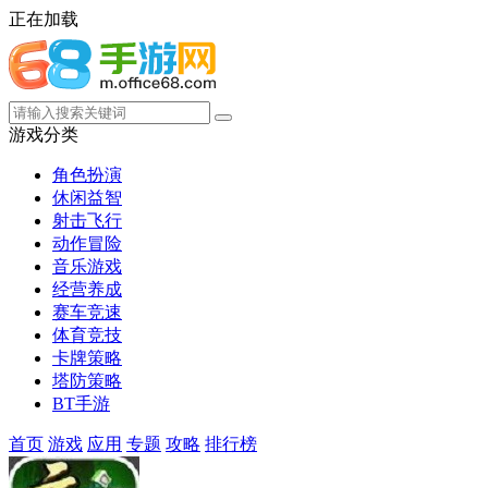
正在加载
游戏分类
角色扮演
休闲益智
射击飞行
动作冒险
音乐游戏
经营养成
赛车竞速
体育竞技
卡牌策略
塔防策略
BT手游
首页
游戏
应用
专题
攻略
排行榜