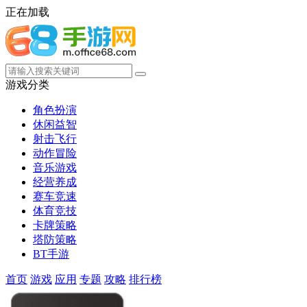
正在加载
游戏分类
角色扮演
休闲益智
射击飞行
动作冒险
音乐游戏
经营养成
赛车竞速
体育竞技
卡牌策略
塔防策略
BT手游
首页
游戏
应用
专题
攻略
排行榜