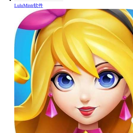
LuluMintr软件