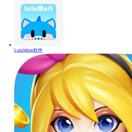
LuluMintr软件