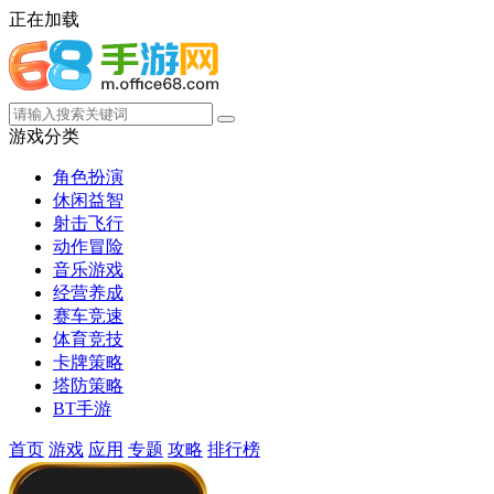
正在加载
游戏分类
角色扮演
休闲益智
射击飞行
动作冒险
音乐游戏
经营养成
赛车竞速
体育竞技
卡牌策略
塔防策略
BT手游
首页
游戏
应用
专题
攻略
排行榜