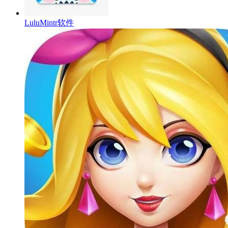
LuluMintr软件