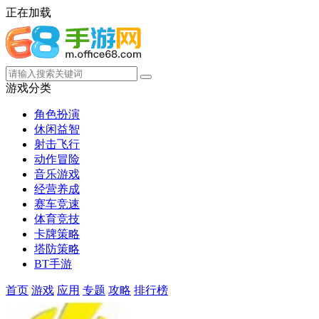
正在加载
游戏分类
角色扮演
休闲益智
射击飞行
动作冒险
音乐游戏
经营养成
赛车竞速
体育竞技
卡牌策略
塔防策略
BT手游
首页
游戏
应用
专题
攻略
排行榜