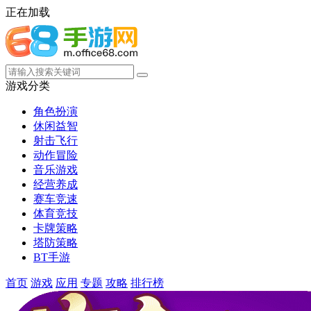
正在加载
游戏分类
角色扮演
休闲益智
射击飞行
动作冒险
音乐游戏
经营养成
赛车竞速
体育竞技
卡牌策略
塔防策略
BT手游
首页
游戏
应用
专题
攻略
排行榜