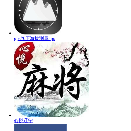
gps气压海拔测量app
心悦辽宁