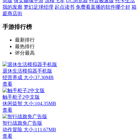
简版
倩女幽魂手游
漂移飞车
UC浏览器
抖音极速版
托卡生活
我的发廊
梦幻足球经理
起点读书
免费看直播的软件哪个好
箱
庭商店街
手游排行榜
最新排行
最热排行
评分最高
退休生活模拟器手机版
经营养成
大小:37.30MB
查看
触手柜子2中文版
休闲益智
大小:104.35MB
查看
智行战旗免广告版
动作冒险
大小:111.67MB
查看