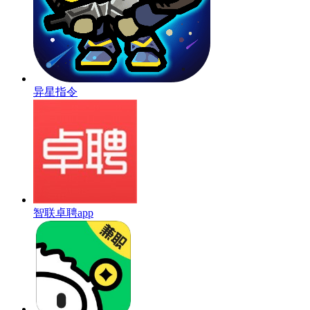
异星指令
智联卓聘app