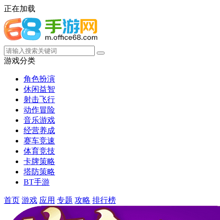
正在加载
游戏分类
角色扮演
休闲益智
射击飞行
动作冒险
音乐游戏
经营养成
赛车竞速
体育竞技
卡牌策略
塔防策略
BT手游
首页
游戏
应用
专题
攻略
排行榜