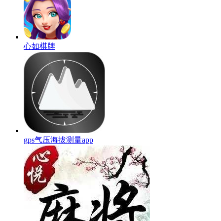
心如棋牌
gps气压海拔测量app