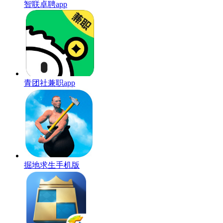
智联卓聘app
青团社兼职app
掘地求生手机版