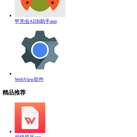
甲壳虫ADB助手app
WebView软件
精品推荐