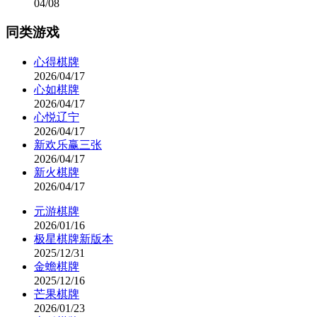
04/08
同类游戏
心得棋牌
2026/04/17
心如棋牌
2026/04/17
心悦辽宁
2026/04/17
新欢乐赢三张
2026/04/17
新火棋牌
2026/04/17
元游棋牌
2026/01/16
极星棋牌新版本
2025/12/31
金蟾棋牌
2025/12/16
芒果棋牌
2026/01/23