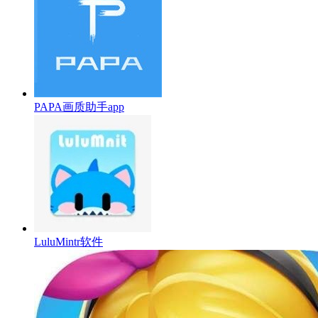
PAPA画质助手app
LuluMintr软件