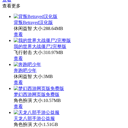
查看更多
背叛Betrayed汉化版
休闲益智
大小:288.64MB
查看
我的世界大战僵尸2完整版
飞行射击
大小:310.97MB
查看
奔跑吧少年
休闲益智
大小:3MB
查看
梦幻西游网页版免费版
角色扮演
大小:10.57MB
查看
天龙八部手游公益服
角色扮演
大小:1.51GB