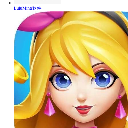
LuluMintr软件