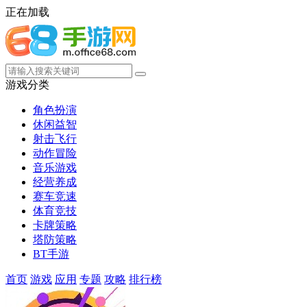
正在加载
游戏分类
角色扮演
休闲益智
射击飞行
动作冒险
音乐游戏
经营养成
赛车竞速
体育竞技
卡牌策略
塔防策略
BT手游
首页
游戏
应用
专题
攻略
排行榜