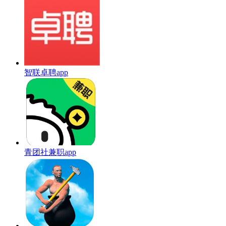
智联卓聘app
青团社兼职app