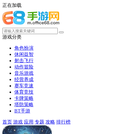
正在加载
游戏分类
角色扮演
休闲益智
射击飞行
动作冒险
音乐游戏
经营养成
赛车竞速
体育竞技
卡牌策略
塔防策略
BT手游
首页
游戏
应用
专题
攻略
排行榜