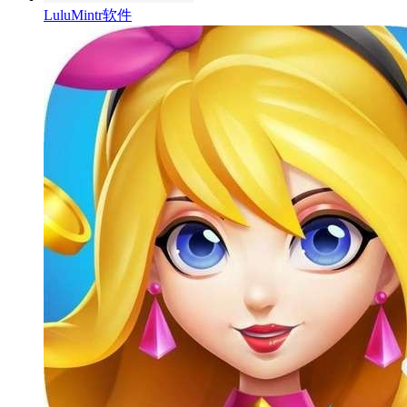
LuluMintr软件