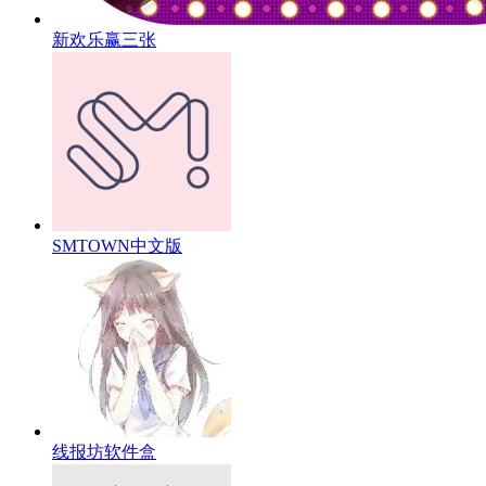
新欢乐赢三张
SMTOWN中文版
线报坊软件盒