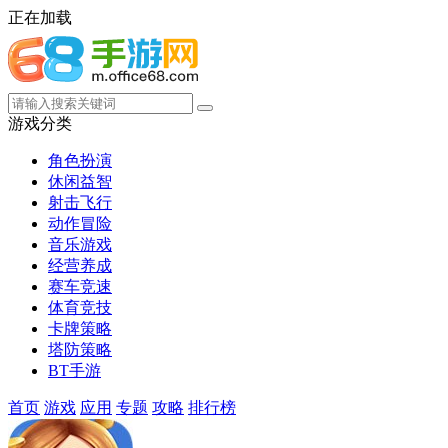
正在加载
游戏分类
角色扮演
休闲益智
射击飞行
动作冒险
音乐游戏
经营养成
赛车竞速
体育竞技
卡牌策略
塔防策略
BT手游
首页
游戏
应用
专题
攻略
排行榜