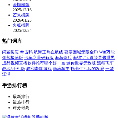
金蟾棋牌
2025/12/16
芒果棋牌
2026/01/23
火狐棋牌
2025/12/24
热门词库
闪耀暖暖
拳击鸭
航海王热血航线
要塞围城无限金币
Wifi万能
钥匙极速版
卡车之星破解版
海岛奇兵
海绵宝宝冒险果酱世界
成品视频直播软件推荐哪个好一点
迷你世界无敌版
漂移飞车
战地5手机版
猫和老鼠游戏
滴滴车主
托卡生活我的发廊
一梦
江湖
手游排行榜
最新排行
最热排行
评分最高