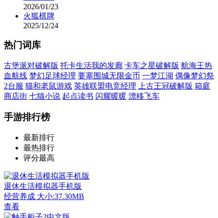
2026/01/23
火狐棋牌
2025/12/24
热门词库
古堡派对破解版
托卡生活我的发廊
卡车之星破解版
航海王热
血航线
梦幻足球经理
要塞围城无限金币
一梦江湖
偶像梦幻祭
2台服
猫和老鼠游戏
英雄联盟电竞经理
上古王冠破解版
箱庭
商店街
七猫小说
起点读书
闪耀暖暖
漂移飞车
手游排行榜
最新排行
最热排行
评分最高
退休生活模拟器手机版
经营养成
大小:37.30MB
查看