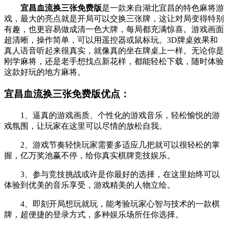
宜昌血流换三张免费版
是一款来自湖北宜昌的特色麻将游
戏，最大的亮点就是开局可以交换三张牌，这让对局变得特别
有趣，也更容易做成清一色大牌，每局都充满惊喜。游戏画面
超清晰，操作简单，可以用遥控器或鼠标玩。3D牌桌效果和
真人语音听起来很真实，就像真的坐在牌桌上一样。无论你是
刚学麻将，还是老手想找点新花样，都能轻松下载，随时体验
这款好玩的地方麻将。
宜昌血流换三张免费版优点：
1、逼真的游戏画质、个性化的游戏音乐，轻松愉悦的游
戏氛围，让玩家在这里可以尽情的放松自我。
2、游戏节奏轻快玩家需要多适应几把就可以很轻松的掌
握，亿万奖池赢不停，给你真实棋牌竞技娱乐。
3、参与竞技挑战或许是你最好的选择，在这里始终可以
体验到优美的音乐享受，游戏精美的人物立绘。
4、即刻开局想玩就玩，能考验玩家心智与技术的一款棋
牌，超便捷的登录方式，多种娱乐场所任你选择。