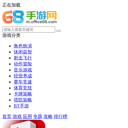
正在加载
游戏分类
角色扮演
休闲益智
射击飞行
动作冒险
音乐游戏
经营养成
赛车竞速
体育竞技
卡牌策略
塔防策略
BT手游
首页
游戏
应用
专题
攻略
排行榜