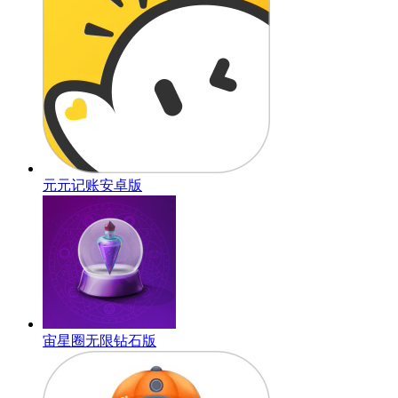
元元记账安卓版
宙星圈无限钻石版