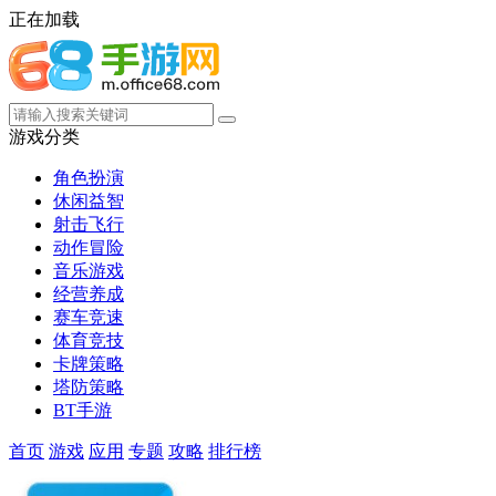
正在加载
游戏分类
角色扮演
休闲益智
射击飞行
动作冒险
音乐游戏
经营养成
赛车竞速
体育竞技
卡牌策略
塔防策略
BT手游
首页
游戏
应用
专题
攻略
排行榜