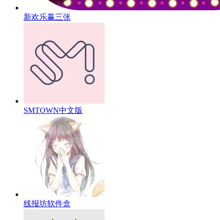
新欢乐赢三张
SMTOWN中文版
线报坊软件盒