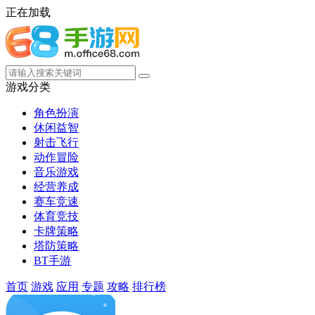
正在加载
游戏分类
角色扮演
休闲益智
射击飞行
动作冒险
音乐游戏
经营养成
赛车竞速
体育竞技
卡牌策略
塔防策略
BT手游
首页
游戏
应用
专题
攻略
排行榜