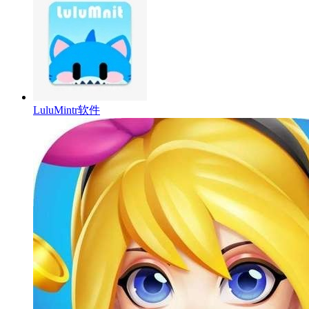
LuluMintr软件