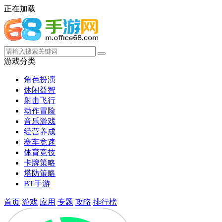
正在加载
游戏分类
角色扮演
休闲益智
射击飞行
动作冒险
音乐游戏
经营养成
赛车竞速
体育竞技
卡牌策略
塔防策略
BT手游
首页
游戏
应用
专题
攻略
排行榜