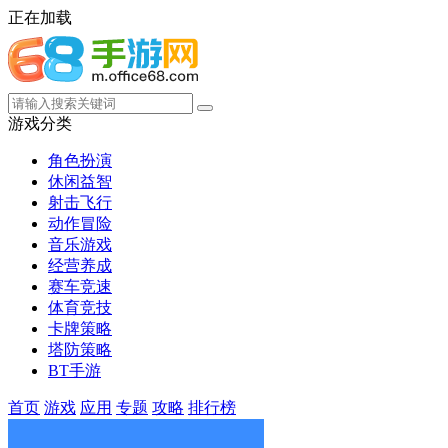
正在加载
游戏分类
角色扮演
休闲益智
射击飞行
动作冒险
音乐游戏
经营养成
赛车竞速
体育竞技
卡牌策略
塔防策略
BT手游
首页
游戏
应用
专题
攻略
排行榜