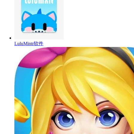
LuluMintr软件