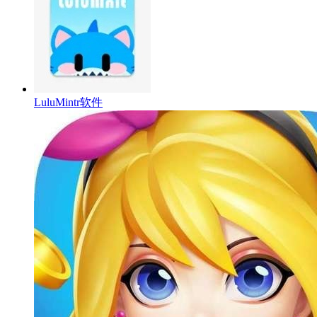
LuluMintr软件