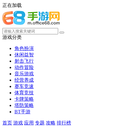
正在加载
游戏分类
角色扮演
休闲益智
射击飞行
动作冒险
音乐游戏
经营养成
赛车竞速
体育竞技
卡牌策略
塔防策略
BT手游
首页
游戏
应用
专题
攻略
排行榜