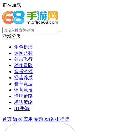
正在加载
游戏分类
角色扮演
休闲益智
射击飞行
动作冒险
音乐游戏
经营养成
赛车竞速
体育竞技
卡牌策略
塔防策略
BT手游
首页
游戏
应用
专题
攻略
排行榜