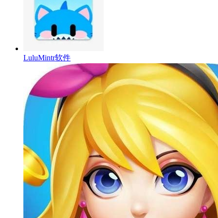
LuluMintr软件