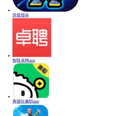
异星指令
智联卓聘app
青团社兼职app