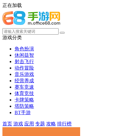
正在加载
游戏分类
角色扮演
休闲益智
射击飞行
动作冒险
音乐游戏
经营养成
赛车竞速
体育竞技
卡牌策略
塔防策略
BT手游
首页
游戏
应用
专题
攻略
排行榜