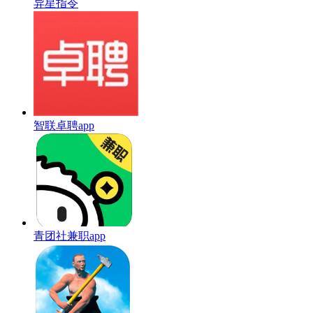
异星指令
智联卓聘app
青团社兼职app