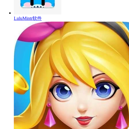
LuluMintr软件