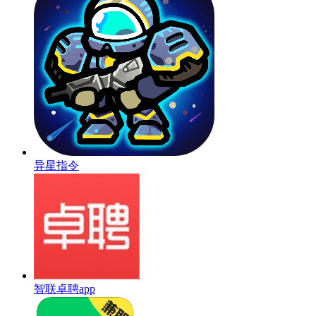
异星指令
智联卓聘app