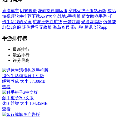
滴滴车主
闪耀暖暖
花雨旋律国际服
穿越火线无限钻石版
成品
短视频软件推荐下载APP大全
战地5手机版
倩女幽魂手游
托
卡生活我的发廊
航海王热血航线
一梦江湖
光遇网易版
偶像梦
幻祭2台服
迷你世界无敌版
海岛奇兵
拳击鸭
腾讯会议app
手游排行榜
最新排行
最热排行
评分最高
退休生活模拟器手机版
经营养成
大小:37.30MB
查看
触手柜子2中文版
休闲益智
大小:104.35MB
查看