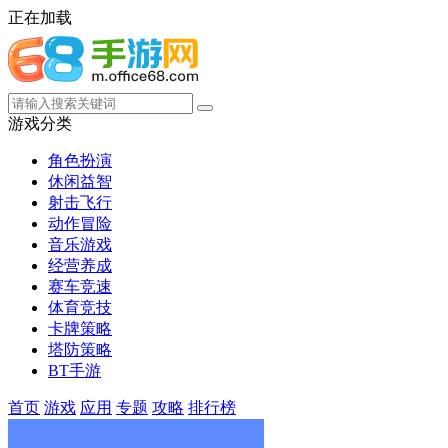
正在加载
游戏分类
角色扮演
休闲益智
射击飞行
动作冒险
音乐游戏
经营养成
赛车竞速
体育竞技
卡牌策略
塔防策略
BT手游
首页
游戏
应用
专题
攻略
排行榜