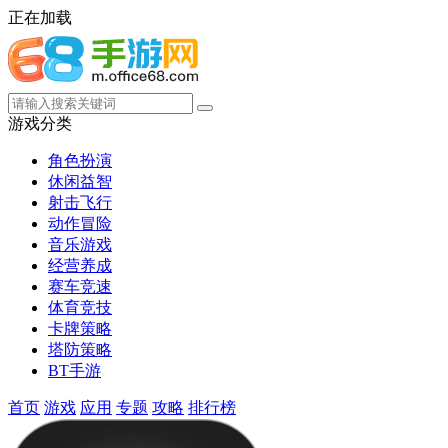
正在加载
游戏分类
角色扮演
休闲益智
射击飞行
动作冒险
音乐游戏
经营养成
赛车竞速
体育竞技
卡牌策略
塔防策略
BT手游
首页
游戏
应用
专题
攻略
排行榜