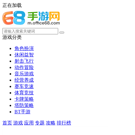
正在加载
游戏分类
角色扮演
休闲益智
射击飞行
动作冒险
音乐游戏
经营养成
赛车竞速
体育竞技
卡牌策略
塔防策略
BT手游
首页
游戏
应用
专题
攻略
排行榜