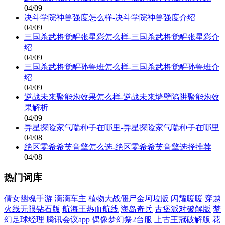
04/09
决斗学院神兽强度怎么样-决斗学院神兽强度介绍
04/09
三国杀武将觉醒张星彩怎么样-三国杀武将觉醒张星彩介
绍
04/09
三国杀武将觉醒孙鲁班怎么样-三国杀武将觉醒孙鲁班介
绍
04/09
逆战未来聚能炮效果怎么样-逆战未来墙壁陷阱聚能炮效
果解析
04/09
异星探险家气喘种子在哪里-异星探险家气喘种子在哪里
04/08
绝区零希希芙音擎怎么选-绝区零希希芙音擎选择推荐
04/08
热门词库
倩女幽魂手游
滴滴车主
植物大战僵尸金坷垃版
闪耀暖暖
穿越
火线无限钻石版
航海王热血航线
海岛奇兵
古堡派对破解版
梦
幻足球经理
腾讯会议app
偶像梦幻祭2台服
上古王冠破解版
花