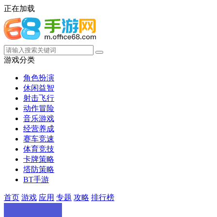
正在加载
游戏分类
角色扮演
休闲益智
射击飞行
动作冒险
音乐游戏
经营养成
赛车竞速
体育竞技
卡牌策略
塔防策略
BT手游
首页
游戏
应用
专题
攻略
排行榜