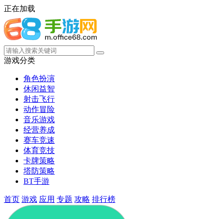
正在加载
游戏分类
角色扮演
休闲益智
射击飞行
动作冒险
音乐游戏
经营养成
赛车竞速
体育竞技
卡牌策略
塔防策略
BT手游
首页
游戏
应用
专题
攻略
排行榜