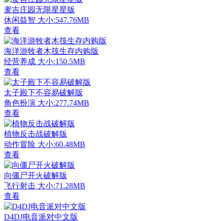
麦吉庄园无限星星版
休闲益智
大小:547.76MB
查看
海洋游牧者木筏生存内购版
经营养成
大小:150.5MB
查看
太子殿下不容易破解版
角色扮演
大小:277.74MB
查看
植物反击战破解版
动作冒险
大小:60.48MB
查看
向僵尸开火破解版
飞行射击
大小:71.28MB
查看
D4DJ电音派对中文版