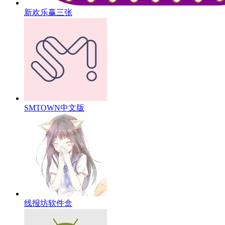
新欢乐赢三张
SMTOWN中文版
线报坊软件盒