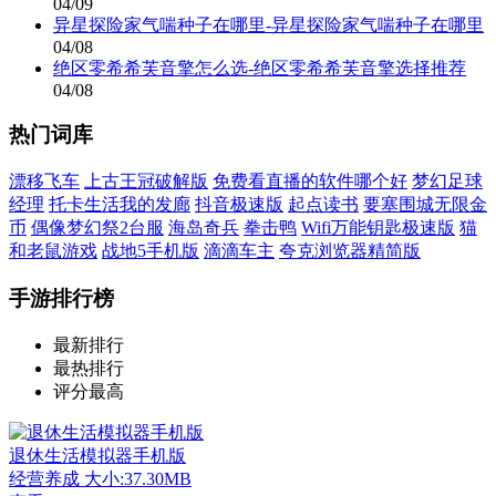
04/09
异星探险家气喘种子在哪里-异星探险家气喘种子在哪里
04/08
绝区零希希芙音擎怎么选-绝区零希希芙音擎选择推荐
04/08
热门词库
漂移飞车
上古王冠破解版
免费看直播的软件哪个好
梦幻足球
经理
托卡生活我的发廊
抖音极速版
起点读书
要塞围城无限金
币
偶像梦幻祭2台服
海岛奇兵
拳击鸭
Wifi万能钥匙极速版
猫
和老鼠游戏
战地5手机版
滴滴车主
夸克浏览器精简版
手游排行榜
最新排行
最热排行
评分最高
退休生活模拟器手机版
经营养成
大小:37.30MB