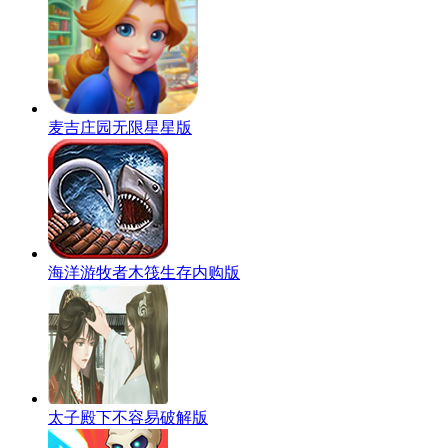
麦吉庄园无限星星版
海洋游牧者木筏生存内购版
太子殿下不容易破解版