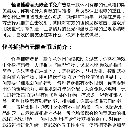
怪兽捕猎者无限金币免广告
是一款休闲有趣的创意模拟闯
关游戏，你将化身为勇敢的捕猎者，肩负起保卫地球的重任，
与各种巨型怪物展开激烈对决，操作非常简单，只需在屏幕下
方选择武器并点击发射，就能对前方的怪物发起攻击，游戏采
用次世代引擎打造，巨兽鳞片的反光和建筑崩塌的尘埃都清晰
可见，喜欢的朋友还在等什么，快来下载试试吧。
怪兽捕猎者无限金币版简介：
怪兽捕猎者是一款创意休闲的模拟闯关游戏，你将在游戏
中化身捕猎者，去捕捉这些巨型怪物，保卫地球!游戏的操作
简单，你只需要在屏幕下方，选择武器，即可发射、控制武器
射向前方的怪物，即可降伏怪物!在这个怪物潜伏的世界中，
你需要仔细规划你的行动，每种弹药都有次数限制，你需要利
用你的策略能力，精准规划好弹药分配，以避免耗尽燃料，无
法进行攻击!在这里有许多种类的怪物，有恐龙、猩猩和狼人
等，每种怪物都有独特的能力和弱点，你需要找准它们的弱
点，一击毙命!同时游戏中还设有不同的场景，你可以探索水
晶洞穴、古老废墟和野外丛林，每个场景都会给你带来新的挑
战!在挑战过程中，你可以利用捕捉怪物获得的金币，对你的
武器进行进化升级，使武器的攻击性更强，使猎捕变得更加简