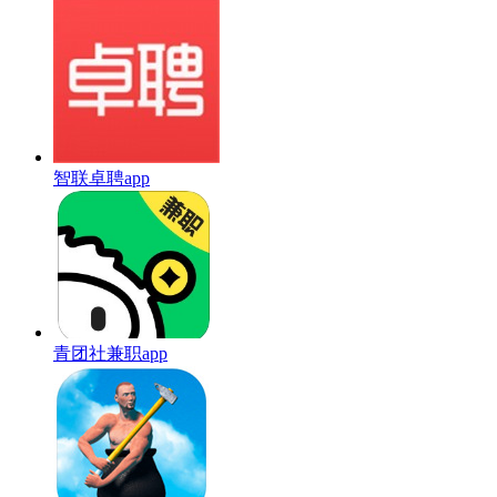
智联卓聘app
青团社兼职app