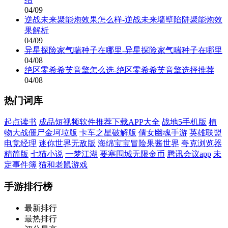
04/09
逆战未来聚能炮效果怎么样-逆战未来墙壁陷阱聚能炮效
果解析
04/09
异星探险家气喘种子在哪里-异星探险家气喘种子在哪里
04/08
绝区零希希芙音擎怎么选-绝区零希希芙音擎选择推荐
04/08
热门词库
起点读书
成品短视频软件推荐下载APP大全
战地5手机版
植
物大战僵尸金坷垃版
卡车之星破解版
倩女幽魂手游
英雄联盟
电竞经理
迷你世界无敌版
海绵宝宝冒险果酱世界
夸克浏览器
精简版
七猫小说
一梦江湖
要塞围城无限金币
腾讯会议app
未
定事件簿
猫和老鼠游戏
手游排行榜
最新排行
最热排行