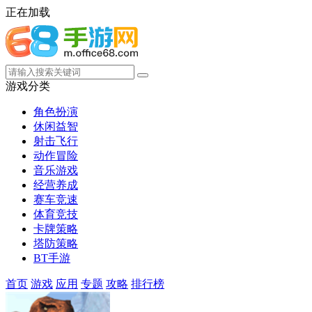
正在加载
游戏分类
角色扮演
休闲益智
射击飞行
动作冒险
音乐游戏
经营养成
赛车竞速
体育竞技
卡牌策略
塔防策略
BT手游
首页
游戏
应用
专题
攻略
排行榜