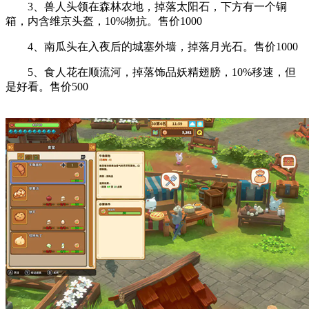
3、兽人头领在森林农地，掉落太阳石，下方有一个铜
箱，内含维京头盔，10%物抗。售价1000
4、南瓜头在入夜后的城塞外墙，掉落月光石。售价1000
5、食人花在顺流河，掉落饰品妖精翅膀，10%移速，但
是好看。售价500