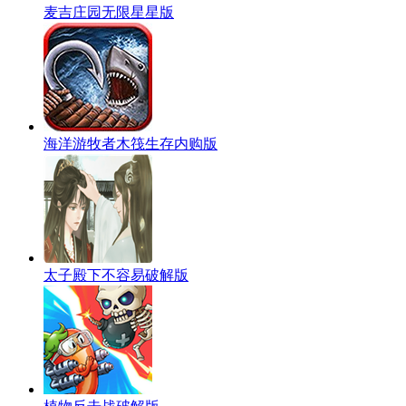
麦吉庄园无限星星版
海洋游牧者木筏生存内购版
太子殿下不容易破解版