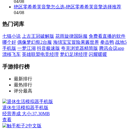
04/08
绝区零希希芙音擎怎么选-绝区零希希芙音擎选择推荐
04/08
热门词库
七猫小说
上古王冠破解版
花雨旋律国际服
免费看直播的软件
哪个好
偶像梦幻祭2台服
海绵宝宝冒险果酱世界
拳击鸭
战地5
手机版
一梦江湖
抖音极速版
夸克浏览器精简版
腾讯会议app
漂移飞车
英雄联盟电竞经理
梦幻足球经理
闪耀暖暖
手游排行榜
最新排行
最热排行
评分最高
退休生活模拟器手机版
经营养成
大小:37.30MB
查看