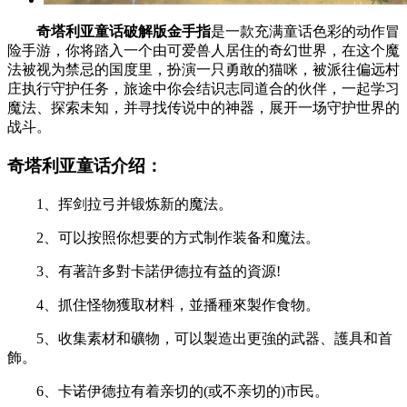
奇塔利亚童话破解版金手指
是一款充满童话色彩的动作冒
险手游，你将踏入一个由可爱兽人居住的奇幻世界，在这个魔
法被视为禁忌的国度里，扮演一只勇敢的猫咪，被派往偏远村
庄执行守护任务，旅途中你会结识志同道合的伙伴，一起学习
魔法、探索未知，并寻找传说中的神器，展开一场守护世界的
战斗。
奇塔利亚童话介绍：
1、挥剑拉弓并锻炼新的魔法。
2、可以按照你想要的方式制作装备和魔法。
3、有著許多對卡諾伊德拉有益的資源!
4、抓住怪物獲取材料，並播種來製作食物。
5、收集素材和礦物，可以製造出更強的武器、護具和首
飾。
6、卡诺伊德拉有着亲切的(或不亲切的)市民。