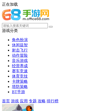
正在加载
游戏分类
角色扮演
休闲益智
射击飞行
动作冒险
音乐游戏
经营养成
赛车竞速
体育竞技
卡牌策略
塔防策略
BT手游
首页
游戏
应用
专题
攻略
排行榜