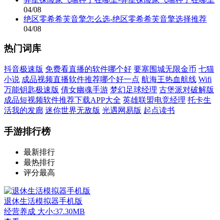
04/08
绝区零希希芙音擎怎么选-绝区零希希芙音擎选择推荐
04/08
热门词库
抖音极速版
免费看直播的软件哪个好
要塞围城无限金币
七猫
小说
成品视频直播软件推荐哪个好一点
航海王热血航线
Wifi
万能钥匙极速版
倩女幽魂手游
梦幻足球经理
古堡派对破解版
成品短视频软件推荐下载APP大全
英雄联盟电竞经理
托卡生
活我的发廊
迷你世界无敌版
光遇网易版
起点读书
手游排行榜
最新排行
最热排行
评分最高
退休生活模拟器手机版
经营养成
大小:37.30MB