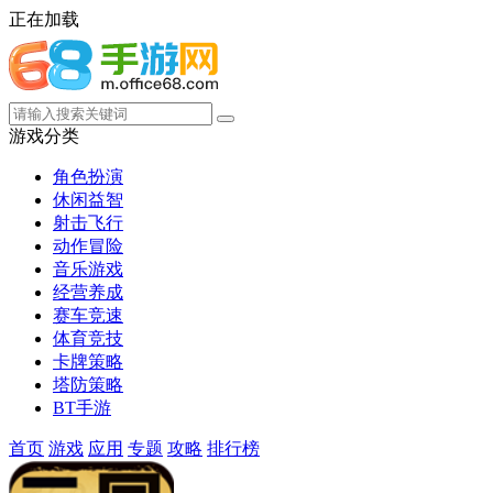
正在加载
游戏分类
角色扮演
休闲益智
射击飞行
动作冒险
音乐游戏
经营养成
赛车竞速
体育竞技
卡牌策略
塔防策略
BT手游
首页
游戏
应用
专题
攻略
排行榜