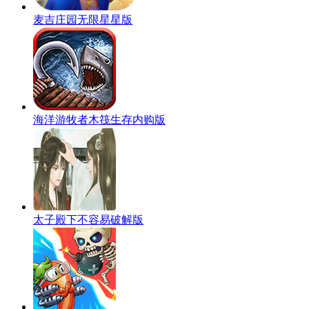
麦吉庄园无限星星版
海洋游牧者木筏生存内购版
太子殿下不容易破解版