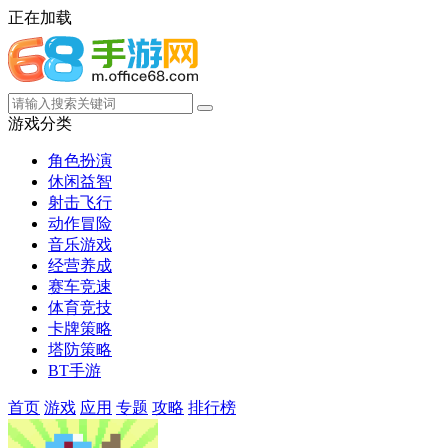
正在加载
游戏分类
角色扮演
休闲益智
射击飞行
动作冒险
音乐游戏
经营养成
赛车竞速
体育竞技
卡牌策略
塔防策略
BT手游
首页
游戏
应用
专题
攻略
排行榜