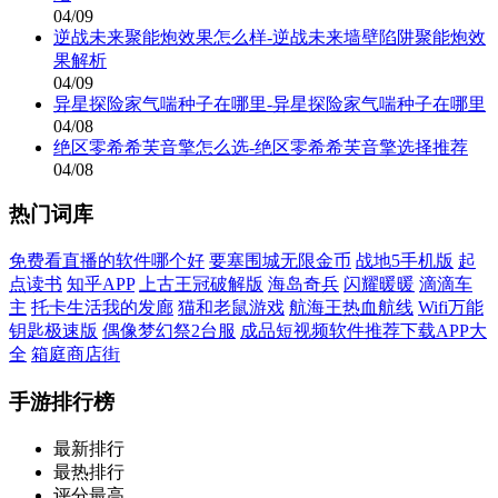
04/09
逆战未来聚能炮效果怎么样-逆战未来墙壁陷阱聚能炮效
果解析
04/09
异星探险家气喘种子在哪里-异星探险家气喘种子在哪里
04/08
绝区零希希芙音擎怎么选-绝区零希希芙音擎选择推荐
04/08
热门词库
免费看直播的软件哪个好
要塞围城无限金币
战地5手机版
起
点读书
知乎APP
上古王冠破解版
海岛奇兵
闪耀暖暖
滴滴车
主
托卡生活我的发廊
猫和老鼠游戏
航海王热血航线
Wifi万能
钥匙极速版
偶像梦幻祭2台服
成品短视频软件推荐下载APP大
全
箱庭商店街
手游排行榜
最新排行
最热排行
评分最高