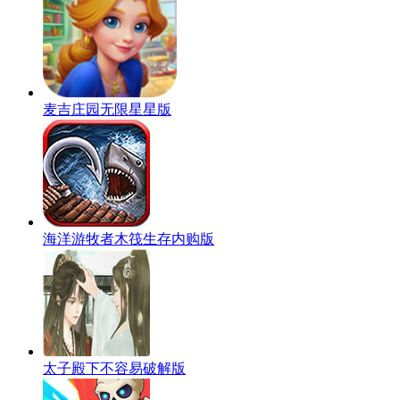
麦吉庄园无限星星版
海洋游牧者木筏生存内购版
太子殿下不容易破解版