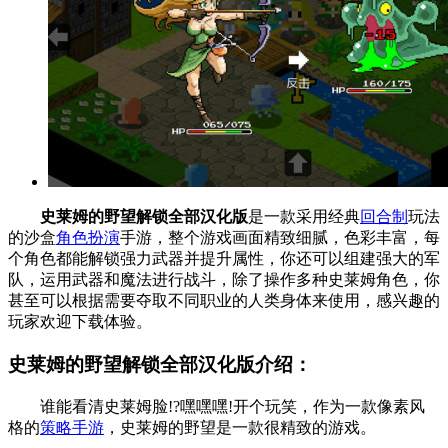
史莱姆的野望解锁全部汉化版
是一款采用经典
回合制
玩法
的沙盒
角色扮演
手游，整个游戏画面精致细腻，色彩丰富，每
个角色都能解锁强力武器并提升属性，你还可以组建强大的军
队，运用武器和魔法进行战斗，除了操作多种史莱姆角色，你
甚至可以根据需要夺取不同职业的人类身体来使用，感兴趣的
玩家欢迎下载体验。
史莱姆的野望解锁全部汉化版介绍：
谁能看清史莱姆脸!?嘿嘿嘿!开个玩笑，作为一款像素风
格的
策略手游
，史莱姆的野望是一款很精致的游戏。