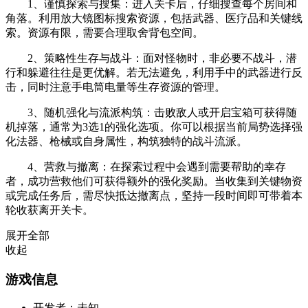
1、谨慎探索与搜集：进入关卡后，仔细搜查每个房间和
角落。利用放大镜图标搜索资源，包括武器、医疗品和关键线
索。资源有限，需要合理取舍背包空间。
2、策略性生存与战斗：面对怪物时，非必要不战斗，潜
行和躲避往往是更优解。若无法避免，利用手中的武器进行反
击，同时注意手电筒电量等生存资源的管理。
3、随机强化与流派构筑：击败敌人或开启宝箱可获得随
机掉落，通常为3选1的强化选项。你可以根据当前局势选择强
化法器、枪械或自身属性，构筑独特的战斗流派。
4、营救与撤离：在探索过程中会遇到需要帮助的幸存
者，成功营救他们可获得额外的强化奖励。当收集到关键物资
或完成任务后，需尽快抵达撤离点，坚持一段时间即可带着本
轮收获离开关卡。
展开全部
收起
游戏信息
开发者：
未知