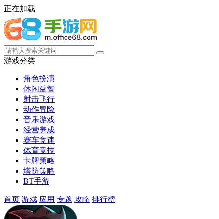
正在加载
游戏分类
角色扮演
休闲益智
射击飞行
动作冒险
音乐游戏
经营养成
赛车竞速
体育竞技
卡牌策略
塔防策略
BT手游
首页
游戏
应用
专题
攻略
排行榜