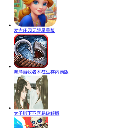
麦吉庄园无限星星版
海洋游牧者木筏生存内购版
太子殿下不容易破解版