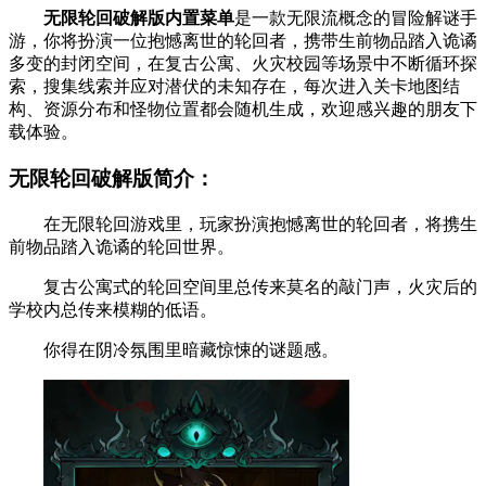
无限轮回破解版内置菜单
是一款无限流概念的冒险解谜手
游，你将扮演一位抱憾离世的轮回者，携带生前物品踏入诡谲
多变的封闭空间，在复古公寓、火灾校园等场景中不断循环探
索，搜集线索并应对潜伏的未知存在，每次进入关卡地图结
构、资源分布和怪物位置都会随机生成，欢迎感兴趣的朋友下
载体验。
无限轮回破解版简介：
在无限轮回游戏里，玩家扮演抱憾离世的轮回者，将携生
前物品踏入诡谲的轮回世界。
复古公寓式的轮回空间里总传来莫名的敲门声，火灾后的
学校内总传来模糊的低语。
你得在阴冷氛围里暗藏惊悚的谜题感。