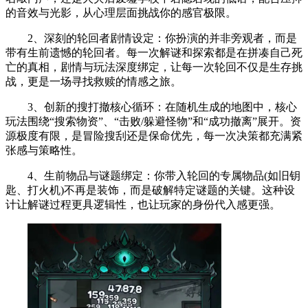
的音效与光影，从心理层面挑战你的感官极限。
2、深刻的轮回者剧情设定：你扮演的并非旁观者，而是
带有生前遗憾的轮回者。每一次解谜和探索都是在拼凑自己死
亡的真相，剧情与玩法深度绑定，让每一次轮回不仅是生存挑
战，更是一场寻找救赎的情感之旅。
3、创新的搜打撤核心循环：在随机生成的地图中，核心
玩法围绕“搜索物资”、“击败/躲避怪物”和“成功撤离”展开。资
源极度有限，是冒险搜刮还是保命优先，每一次决策都充满紧
张感与策略性。
4、生前物品与谜题绑定：你带入轮回的专属物品(如旧钥
匙、打火机)不再是装饰，而是破解特定谜题的关键。这种设
计让解谜过程更具逻辑性，也让玩家的身份代入感更强。