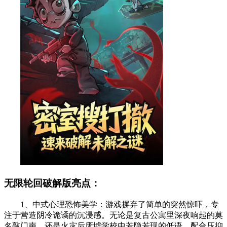
无限轮回破解版亮点：
1、中式心理恐怖美学：游戏摒弃了简单的突然惊吓，专
注于营造阴冷诡谲的沉浸感。无论是复古公寓里深夜响起的莫
名敲门声，还是火灾后废墟学校中若隐若现的低语，配合压抑