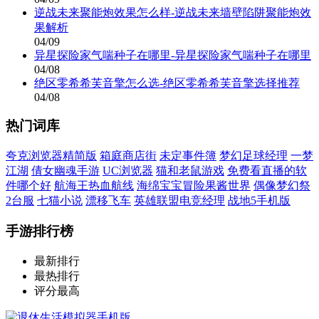
逆战未来聚能炮效果怎么样-逆战未来墙壁陷阱聚能炮效
果解析
04/09
异星探险家气喘种子在哪里-异星探险家气喘种子在哪里
04/08
绝区零希希芙音擎怎么选-绝区零希希芙音擎选择推荐
04/08
热门词库
夸克浏览器精简版
箱庭商店街
未定事件簿
梦幻足球经理
一梦
江湖
倩女幽魂手游
UC浏览器
猫和老鼠游戏
免费看直播的软
件哪个好
航海王热血航线
海绵宝宝冒险果酱世界
偶像梦幻祭
2台服
七猫小说
漂移飞车
英雄联盟电竞经理
战地5手机版
手游排行榜
最新排行
最热排行
评分最高