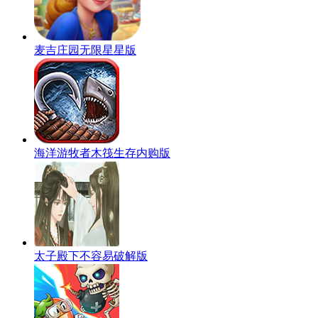
麦吉庄园无限星星版
海洋游牧者木筏生存内购版
太子殿下不容易破解版