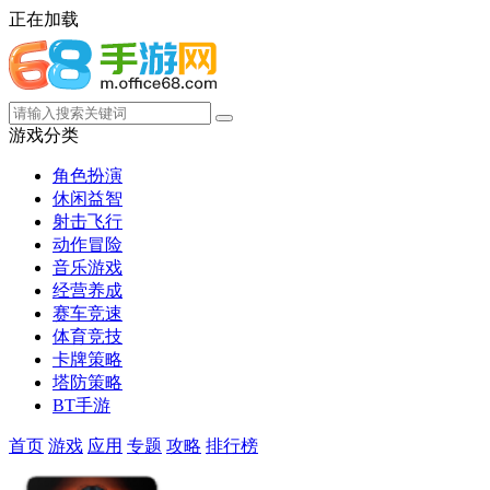
正在加载
游戏分类
角色扮演
休闲益智
射击飞行
动作冒险
音乐游戏
经营养成
赛车竞速
体育竞技
卡牌策略
塔防策略
BT手游
首页
游戏
应用
专题
攻略
排行榜