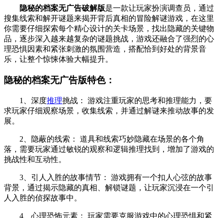
隐秘的档案无广告破解版
是一款让玩家扮演调查员，通过
搜集线索和解开谜题来揭开背后真相的冒险解谜游戏，在这里
你需要仔细探索每个精心设计的关卡场景，找出隐藏的关键物
品，逐步深入越来越复杂的谜题挑战，游戏还融合了强烈的心
理恐惧因素和紧张刺激的氛围营造，搭配恰到好处的背景音
乐，让整个惊悚体验大幅提升。
隐秘的档案无广告版特色：
1、深度
推理
挑战： 游戏注重玩家的思考和推理能力，要
求玩家仔细观察场景，收集线索，并通过解谜来推动故事的发
展。
2、隐蔽的线索： 道具和线索巧妙隐藏在场景的各个角
落，需要玩家通过敏锐的观察和逻辑推理找到，增加了游戏的
挑战性和互动性。
3、引人入胜的故事情节： 游戏拥有一个扣人心弦的故事
背景，通过揭示隐藏的真相、解锁谜题，让玩家沉浸在一个引
人入胜的侦探故事中。
4、心理恐怖元素： 玩家需要克服游戏中的心理恐惧和紧