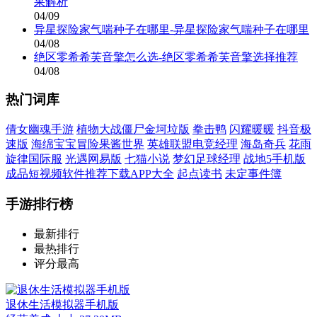
果解析
04/09
异星探险家气喘种子在哪里-异星探险家气喘种子在哪里
04/08
绝区零希希芙音擎怎么选-绝区零希希芙音擎选择推荐
04/08
热门词库
倩女幽魂手游
植物大战僵尸金坷垃版
拳击鸭
闪耀暖暖
抖音极
速版
海绵宝宝冒险果酱世界
英雄联盟电竞经理
海岛奇兵
花雨
旋律国际服
光遇网易版
七猫小说
梦幻足球经理
战地5手机版
成品短视频软件推荐下载APP大全
起点读书
未定事件簿
手游排行榜
最新排行
最热排行
评分最高
退休生活模拟器手机版