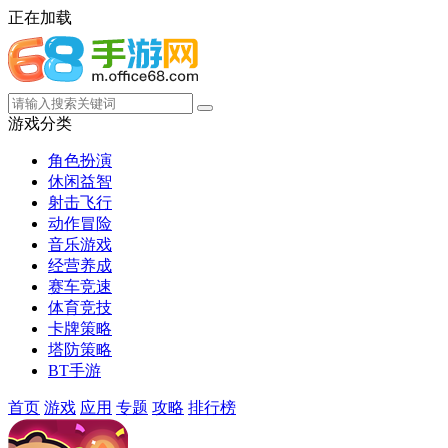
正在加载
游戏分类
角色扮演
休闲益智
射击飞行
动作冒险
音乐游戏
经营养成
赛车竞速
体育竞技
卡牌策略
塔防策略
BT手游
首页
游戏
应用
专题
攻略
排行榜