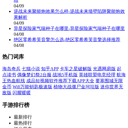
绍
04/09
逆战未来聚能炮效果怎么样-逆战未来墙壁陷阱聚能炮效
果解析
04/09
异星探险家气喘种子在哪里-异星探险家气喘种子在哪里
04/08
绝区零希希芙音擎怎么选-绝区零希希芙音擎选择推荐
04/08
热门词库
海岛奇兵
七猫小说
知乎APP
卡车之星破解版
光遇网易版
起
点读书
偶像梦幻祭2台服
战地5手机版
英雄联盟电竞经理
航海
王热血航线
成品短视频软件推荐下载APP大全
要塞围城无限
金币
Wifi万能钥匙极速版
植物大战僵尸金坷垃版
迷你世界无
敌版
闪耀暖暖
手游排行榜
最新排行
最热排行