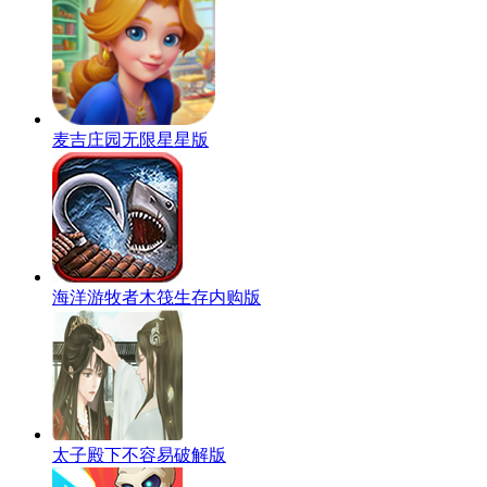
麦吉庄园无限星星版
海洋游牧者木筏生存内购版
太子殿下不容易破解版