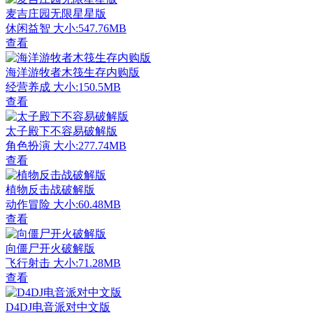
麦吉庄园无限星星版
休闲益智
大小:547.76MB
查看
海洋游牧者木筏生存内购版
经营养成
大小:150.5MB
查看
太子殿下不容易破解版
角色扮演
大小:277.74MB
查看
植物反击战破解版
动作冒险
大小:60.48MB
查看
向僵尸开火破解版
飞行射击
大小:71.28MB
查看
D4DJ电音派对中文版