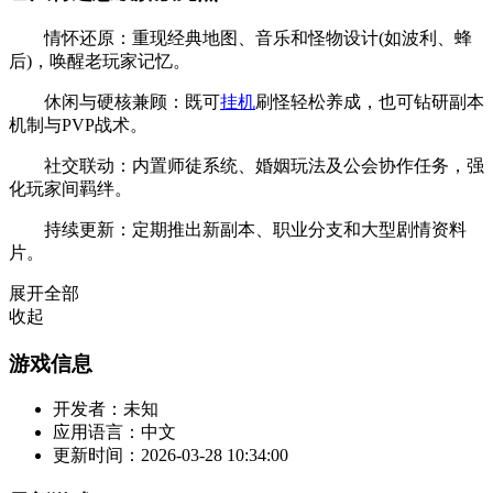
情怀还原：重现经典地图、音乐和怪物设计(如波利、蜂
后)，唤醒老玩家记忆。
休闲与硬核兼顾：既可
挂机
刷怪轻松养成，也可钻研副本
机制与PVP战术。
社交联动：内置师徒系统、婚姻玩法及公会协作任务，强
化玩家间羁绊。
持续更新：定期推出新副本、职业分支和大型剧情资料
片。
展开全部
收起
游戏信息
开发者：
未知
应用语言：
中文
更新时间：
2026-03-28 10:34:00