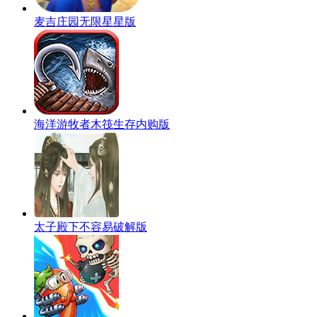
麦吉庄园无限星星版
海洋游牧者木筏生存内购版
太子殿下不容易破解版