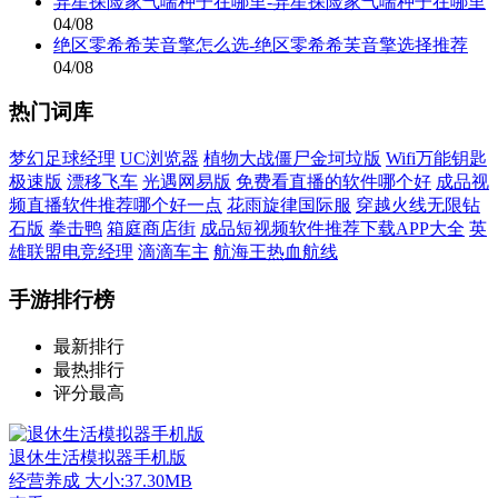
异星探险家气喘种子在哪里-异星探险家气喘种子在哪里
04/08
绝区零希希芙音擎怎么选-绝区零希希芙音擎选择推荐
04/08
热门词库
梦幻足球经理
UC浏览器
植物大战僵尸金坷垃版
Wifi万能钥匙
极速版
漂移飞车
光遇网易版
免费看直播的软件哪个好
成品视
频直播软件推荐哪个好一点
花雨旋律国际服
穿越火线无限钻
石版
拳击鸭
箱庭商店街
成品短视频软件推荐下载APP大全
英
雄联盟电竞经理
滴滴车主
航海王热血航线
手游排行榜
最新排行
最热排行
评分最高
退休生活模拟器手机版
经营养成
大小:37.30MB