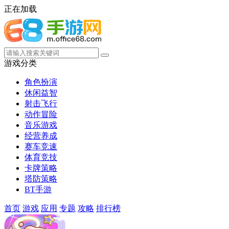
正在加载
游戏分类
角色扮演
休闲益智
射击飞行
动作冒险
音乐游戏
经营养成
赛车竞速
体育竞技
卡牌策略
塔防策略
BT手游
首页
游戏
应用
专题
攻略
排行榜