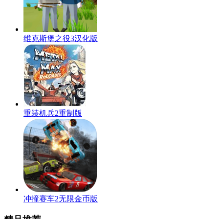
维克斯堡之役3汉化版
重装机兵2重制版
冲撞赛车2无限金币版