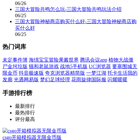
06/26
三国大冒险共鸣怎么玩-三国大冒险共鸣玩法介绍
06/25
三国大冒险神秘商店购买什么好-三国大冒险神秘商店购
买什么好
06/25
热门词库
未定事件簿
海绵宝宝冒险果酱世界
腾讯会议app
植物大战僵
尸金坷垃版
猫和老鼠游戏
战地5手机版
UC浏览器
要塞围城无
限金币
抖音极速版
夸克浏览器精简版
一梦江湖
托卡生活我的
发廊
光遇网易版
梦幻足球经理
花雨旋律国际服
闪耀暖暖
手游排行榜
最新排行
最热排行
评分最高
csgo开箱模拟器无限金币版