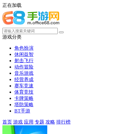
正在加载
游戏分类
角色扮演
休闲益智
射击飞行
动作冒险
音乐游戏
经营养成
赛车竞速
体育竞技
卡牌策略
塔防策略
BT手游
首页
游戏
应用
专题
攻略
排行榜