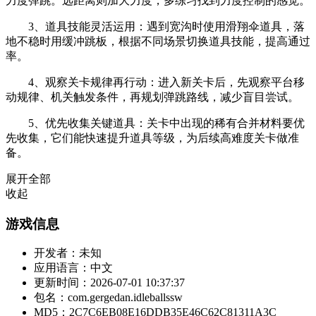
力度弹跳。远距离则加大力度，多练习找到力度控制的感觉。
3、道具技能灵活运用：遇到宽沟时使用滑翔伞道具，落
地不稳时用缓冲跳板，根据不同场景切换道具技能，提高通过
率。
4、观察关卡规律再行动：进入新关卡后，先观察平台移
动规律、机关触发条件，再规划弹跳路线，减少盲目尝试。
5、优先收集关键道具：关卡中出现的稀有合并材料要优
先收集，它们能快速提升道具等级，为后续高难度关卡做准
备。
展开全部
收起
游戏信息
开发者：
未知
应用语言：
中文
更新时间：
2026-07-01 10:37:37
包名：
com.gergedan.idleballssw
MD5：
2C7C6EB08E16DDB35E46C62C81311A3C