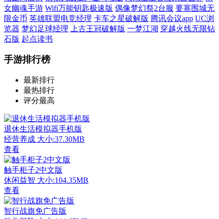
女幽魂手游
Wifi万能钥匙极速版
偶像梦幻祭2台服
要塞围城无
限金币
英雄联盟电竞经理
卡车之星破解版
腾讯会议app
UC浏
览器
梦幻足球经理
上古王冠破解版
一梦江湖
穿越火线无限钻
石版
起点读书
手游排行榜
最新排行
最热排行
评分最高
退休生活模拟器手机版
经营养成
大小:37.30MB
查看
触手柜子2中文版
休闲益智
大小:104.35MB
查看
智行战旗免广告版