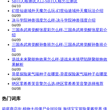
SBTI人格测试入口-SBTI人格怎么测试
04/10
幻世仙途域外天魔怎么玩-幻世仙途域外天魔玩法介绍
04/09
决斗学院神兽强度怎么样-决斗学院神兽强度介绍
04/09
三国杀武将觉醒张星彩怎么样-三国杀武将觉醒张星彩介
绍
04/09
三国杀武将觉醒孙鲁班怎么样-三国杀武将觉醒孙鲁班介
绍
04/09
逆战未来聚能炮效果怎么样-逆战未来墙壁陷阱聚能炮效
果解析
04/09
异星探险家气喘种子在哪里-异星探险家气喘种子在哪里
04/08
绝区零希希芙音擎怎么选-绝区零希希芙音擎选择推荐
04/08
热门词库
箱庭商店街
植物大战僵尸金坷垃版
海绵宝宝冒险果酱世界
倩