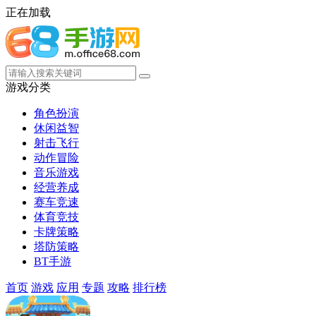
正在加载
游戏分类
角色扮演
休闲益智
射击飞行
动作冒险
音乐游戏
经营养成
赛车竞速
体育竞技
卡牌策略
塔防策略
BT手游
首页
游戏
应用
专题
攻略
排行榜