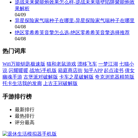
逆战未来聚能炮效果怎么样-逆战未来墙壁陷阱聚能炮效
果解析
04/09
异星探险家气喘种子在哪里-异星探险家气喘种子在哪里
04/08
绝区零希希芙音擎怎么选-绝区零希希芙音擎选择推荐
04/08
热门词库
Wifi万能钥匙极速版
猫和老鼠游戏
漂移飞车
一梦江湖
七猫小
说
闪耀暖暖
战地5手机版
箱庭商店街
知乎APP
起点读书
倩女
幽魂手游
古堡派对破解版
卡车之星破解版
夸克浏览器精简版
托卡生活我的发廊
上古王冠破解版
手游排行榜
最新排行
最热排行
评分最高