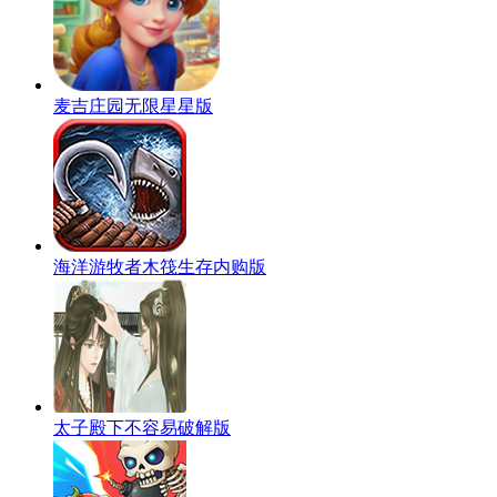
麦吉庄园无限星星版
海洋游牧者木筏生存内购版
太子殿下不容易破解版