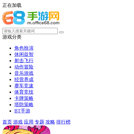
正在加载
游戏分类
角色扮演
休闲益智
射击飞行
动作冒险
音乐游戏
经营养成
赛车竞速
体育竞技
卡牌策略
塔防策略
BT手游
首页
游戏
应用
专题
攻略
排行榜