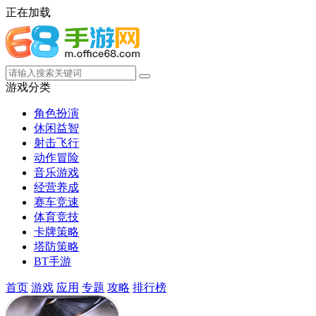
正在加载
游戏分类
角色扮演
休闲益智
射击飞行
动作冒险
音乐游戏
经营养成
赛车竞速
体育竞技
卡牌策略
塔防策略
BT手游
首页
游戏
应用
专题
攻略
排行榜