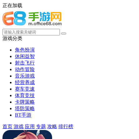
正在加载
游戏分类
角色扮演
休闲益智
射击飞行
动作冒险
音乐游戏
经营养成
赛车竞速
体育竞技
卡牌策略
塔防策略
BT手游
首页
游戏
应用
专题
攻略
排行榜