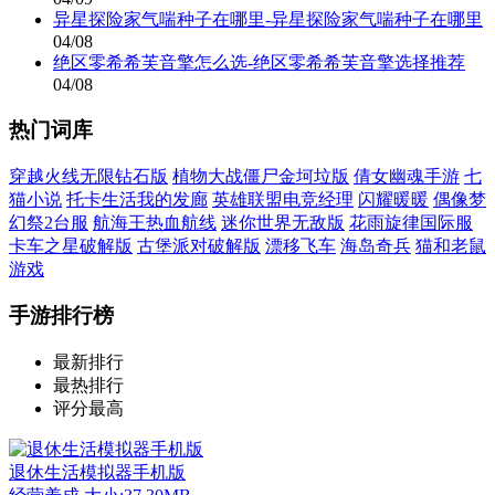
异星探险家气喘种子在哪里-异星探险家气喘种子在哪里
04/08
绝区零希希芙音擎怎么选-绝区零希希芙音擎选择推荐
04/08
热门词库
穿越火线无限钻石版
植物大战僵尸金坷垃版
倩女幽魂手游
七
猫小说
托卡生活我的发廊
英雄联盟电竞经理
闪耀暖暖
偶像梦
幻祭2台服
航海王热血航线
迷你世界无敌版
花雨旋律国际服
卡车之星破解版
古堡派对破解版
漂移飞车
海岛奇兵
猫和老鼠
游戏
手游排行榜
最新排行
最热排行
评分最高
退休生活模拟器手机版