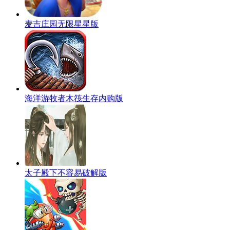
麦吉庄园无限星星版
海洋游牧者木筏生存内购版
太子殿下不容易破解版