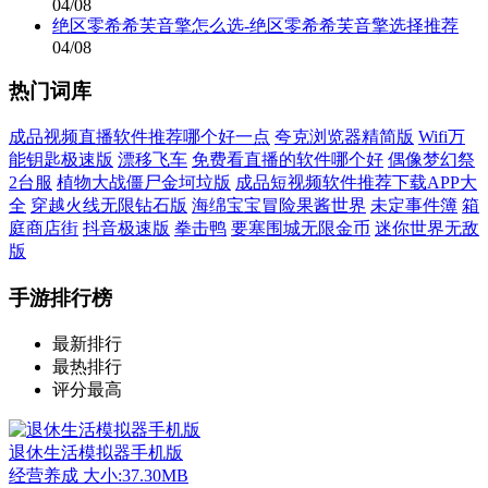
04/08
绝区零希希芙音擎怎么选-绝区零希希芙音擎选择推荐
04/08
热门词库
成品视频直播软件推荐哪个好一点
夸克浏览器精简版
Wifi万
能钥匙极速版
漂移飞车
免费看直播的软件哪个好
偶像梦幻祭
2台服
植物大战僵尸金坷垃版
成品短视频软件推荐下载APP大
全
穿越火线无限钻石版
海绵宝宝冒险果酱世界
未定事件簿
箱
庭商店街
抖音极速版
拳击鸭
要塞围城无限金币
迷你世界无敌
版
手游排行榜
最新排行
最热排行
评分最高
退休生活模拟器手机版
经营养成
大小:37.30MB