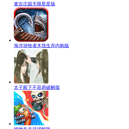
麦吉庄园无限星星版
海洋游牧者木筏生存内购版
太子殿下不容易破解版