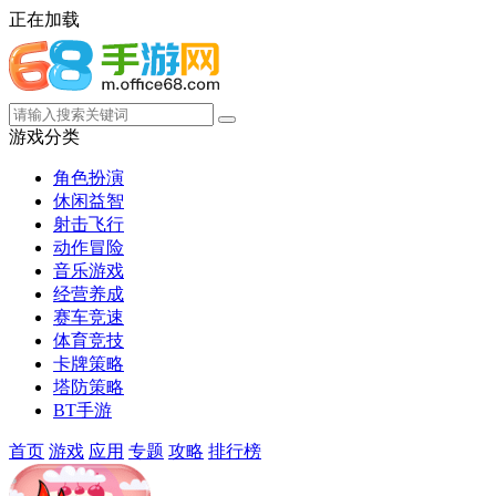
正在加载
游戏分类
角色扮演
休闲益智
射击飞行
动作冒险
音乐游戏
经营养成
赛车竞速
体育竞技
卡牌策略
塔防策略
BT手游
首页
游戏
应用
专题
攻略
排行榜