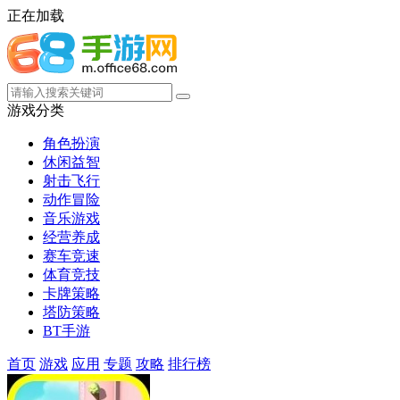
正在加载
游戏分类
角色扮演
休闲益智
射击飞行
动作冒险
音乐游戏
经营养成
赛车竞速
体育竞技
卡牌策略
塔防策略
BT手游
首页
游戏
应用
专题
攻略
排行榜