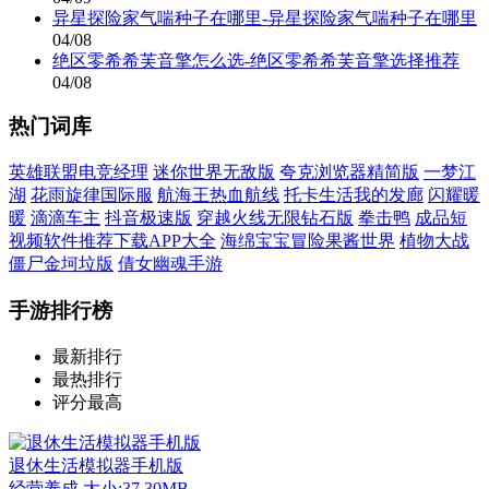
异星探险家气喘种子在哪里-异星探险家气喘种子在哪里
04/08
绝区零希希芙音擎怎么选-绝区零希希芙音擎选择推荐
04/08
热门词库
英雄联盟电竞经理
迷你世界无敌版
夸克浏览器精简版
一梦江
湖
花雨旋律国际服
航海王热血航线
托卡生活我的发廊
闪耀暖
暖
滴滴车主
抖音极速版
穿越火线无限钻石版
拳击鸭
成品短
视频软件推荐下载APP大全
海绵宝宝冒险果酱世界
植物大战
僵尸金坷垃版
倩女幽魂手游
手游排行榜
最新排行
最热排行
评分最高
退休生活模拟器手机版
经营养成
大小:37.30MB