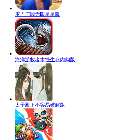
麦吉庄园无限星星版
海洋游牧者木筏生存内购版
太子殿下不容易破解版