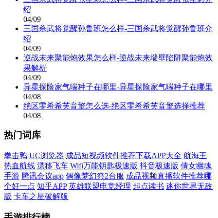
绍
04/09
三国杀武将觉醒孙鲁班怎么样-三国杀武将觉醒孙鲁班介
绍
04/09
逆战未来聚能炮效果怎么样-逆战未来墙壁陷阱聚能炮效
果解析
04/09
异星探险家气喘种子在哪里-异星探险家气喘种子在哪里
04/08
绝区零希希芙音擎怎么选-绝区零希希芙音擎选择推荐
04/08
热门词库
拳击鸭
UC浏览器
成品短视频软件推荐下载APP大全
航海王
热血航线
漂移飞车
Wifi万能钥匙极速版
抖音极速版
倩女幽魂
手游
腾讯会议app
偶像梦幻祭2台服
成品视频直播软件推荐哪
个好一点
知乎APP
英雄联盟电竞经理
起点读书
迷你世界无敌
版
卡车之星破解版
手游排行榜