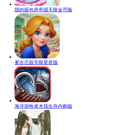
我的面包房帝国无限金币版
麦吉庄园无限星星版
海洋游牧者木筏生存内购版