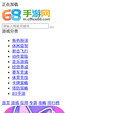
正在加载
游戏分类
角色扮演
休闲益智
射击飞行
动作冒险
音乐游戏
经营养成
赛车竞速
体育竞技
卡牌策略
塔防策略
BT手游
首页
游戏
应用
专题
攻略
排行榜