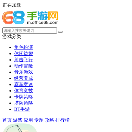
正在加载
游戏分类
角色扮演
休闲益智
射击飞行
动作冒险
音乐游戏
经营养成
赛车竞速
体育竞技
卡牌策略
塔防策略
BT手游
首页
游戏
应用
专题
攻略
排行榜