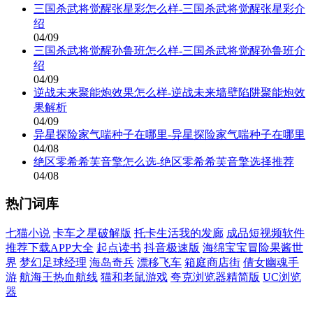
三国杀武将觉醒张星彩怎么样-三国杀武将觉醒张星彩介
绍
04/09
三国杀武将觉醒孙鲁班怎么样-三国杀武将觉醒孙鲁班介
绍
04/09
逆战未来聚能炮效果怎么样-逆战未来墙壁陷阱聚能炮效
果解析
04/09
异星探险家气喘种子在哪里-异星探险家气喘种子在哪里
04/08
绝区零希希芙音擎怎么选-绝区零希希芙音擎选择推荐
04/08
热门词库
七猫小说
卡车之星破解版
托卡生活我的发廊
成品短视频软件
推荐下载APP大全
起点读书
抖音极速版
海绵宝宝冒险果酱世
界
梦幻足球经理
海岛奇兵
漂移飞车
箱庭商店街
倩女幽魂手
游
航海王热血航线
猫和老鼠游戏
夸克浏览器精简版
UC浏览
器