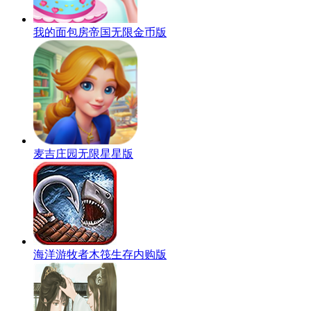
我的面包房帝国无限金币版
麦吉庄园无限星星版
海洋游牧者木筏生存内购版